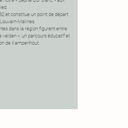
e notre « pépite d’or blanc » aux
ied.
32 et constitue un point de départ
s-Louvain-Malines.
tes dans la région figurent entre
e velden », un parcours éducatif et
icon de Kampenhout.